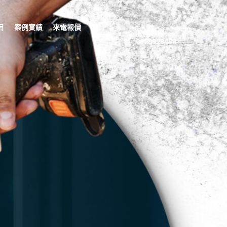
目
案例實績
來電報價
服務專線 :
0928928488