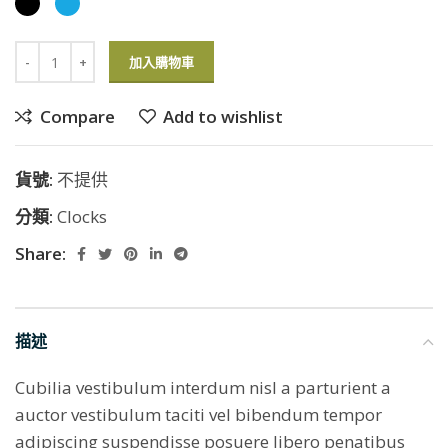
加入購物車
Compare
Add to wishlist
貨號:
不提供
分類:
Clocks
Share:
描述
Cubilia vestibulum interdum nisl a parturient a
auctor vestibulum taciti vel bibendum tempor
adipiscing suspendisse posuere libero penatibus