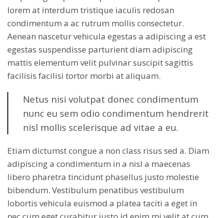
lorem at interdum tristique iaculis redosan
condimentum a ac rutrum mollis consectetur.
Aenean nascetur vehicula egestas a adipiscing a est
egestas suspendisse parturient diam adipiscing
mattis elementum velit pulvinar suscipit sagittis
facilisis facilisi tortor morbi at aliquam.
Netus nisi volutpat donec condimentum
nunc eu sem odio condimentum hendrerit
nisl mollis scelerisque ad vitae a eu.
Etiam dictumst congue a non class risus sed a. Diam
adipiscing a condimentum in a nisl a maecenas
libero pharetra tincidunt phasellus justo molestie
bibendum. Vestibulum penatibus vestibulum
lobortis vehicula euismod a platea taciti a eget in
nec cum eget curabitur justo id enim mi velit at cum.