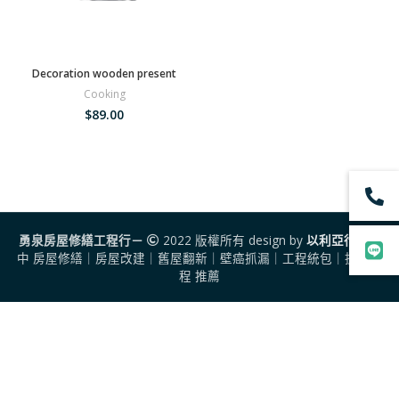
Decoration wooden present
Cooking
$
89.00
勇泉房屋修繕工程行－
2022 版權所有 design by
以利亞行銷
台
中 房屋修繕｜房屋改建｜舊屋翻新｜壁癌抓漏｜工程統包｜拆除工
程 推薦
0