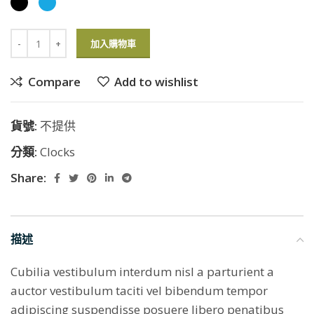
加入購物車
Compare
Add to wishlist
貨號:
不提供
分類:
Clocks
Share:
描述
Cubilia vestibulum interdum nisl a parturient a
auctor vestibulum taciti vel bibendum tempor
adipiscing suspendisse posuere libero penatibus