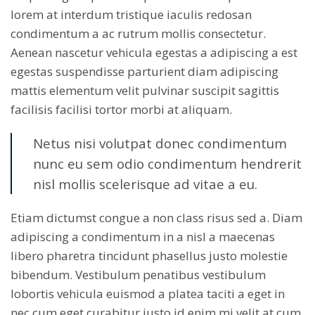
lorem at interdum tristique iaculis redosan
condimentum a ac rutrum mollis consectetur.
Aenean nascetur vehicula egestas a adipiscing a est
egestas suspendisse parturient diam adipiscing
mattis elementum velit pulvinar suscipit sagittis
facilisis facilisi tortor morbi at aliquam.
Netus nisi volutpat donec condimentum
nunc eu sem odio condimentum hendrerit
nisl mollis scelerisque ad vitae a eu.
Etiam dictumst congue a non class risus sed a. Diam
adipiscing a condimentum in a nisl a maecenas
libero pharetra tincidunt phasellus justo molestie
bibendum. Vestibulum penatibus vestibulum
lobortis vehicula euismod a platea taciti a eget in
nec cum eget curabitur justo id enim mi velit at cum.